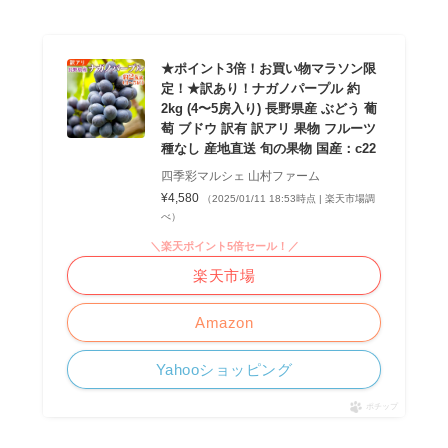
★ポイント3倍！お買い物マラソン限
定！★訳あり！ナガノパープル 約
2kg (4〜5房入り) 長野県産 ぶどう 葡
萄 ブドウ 訳有 訳アリ 果物 フルーツ
種なし 産地直送 旬の果物 国産：c22
四季彩マルシェ 山村ファーム
¥4,580
（2025/01/11 18:53時点 | 楽天市場調
べ）
＼楽天ポイント5倍セール！／
楽天市場
Amazon
Yahooショッピング
ポチップ