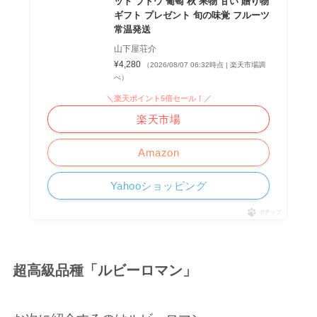
ット ブドウ 葡萄 秋 果物 甘い 贈り物
ギフト プレゼント 旬の味覚 フルーツ
常温発送
山下屋荘介
¥4,280
（2026/08/07 06:32時点 | 楽天市場調
べ）
＼楽天ポイント5倍セール！／
楽天市場
Amazon
Yahooショッピング
ポチップ
超高級品種「ルビーロマン」