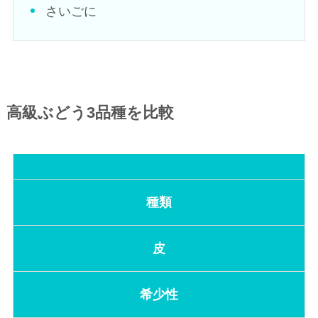
さいごに
高級ぶどう3品種を比較
種類
皮
希少性