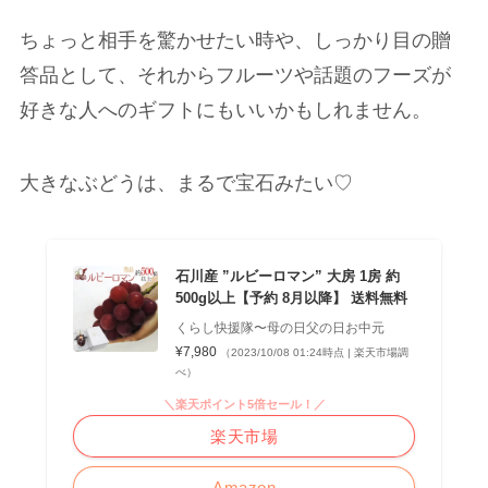
ちょっと相手を驚かせたい時や、しっかり目の贈
答品として、それからフルーツや話題のフーズが
好きな人へのギフトにもいいかもしれません。
大きなぶどうは、まるで宝石みたい♡
石川産 ”ルビーロマン” 大房 1房 約
500g以上【予約 8月以降】 送料無料
くらし快援隊〜母の日父の日お中元
¥7,980
（2023/10/08 01:24時点 | 楽天市場調
べ）
＼楽天ポイント5倍セール！／
楽天市場
Amazon