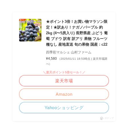
★ポイント3倍！お買い物マラソン限
定！★訳あり！ナガノパープル 約
2kg (4〜5房入り) 長野県産 ぶどう 葡
萄 ブドウ 訳有 訳アリ 果物 フルーツ
種なし 産地直送 旬の果物 国産：c22
四季彩マルシェ 山村ファーム
¥4,580
（2025/01/11 18:53時点 | 楽天市場調
べ）
＼楽天ポイント5倍セール！／
楽天市場
Amazon
Yahooショッピング
ポチップ