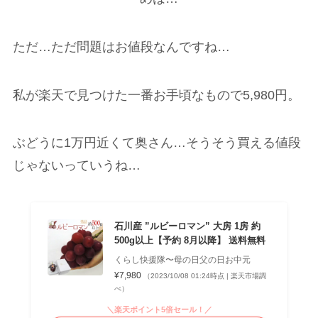
ただ…ただ問題はお値段なんですね…
私が楽天で見つけた一番お手頃なもので5,980円。
ぶどうに1万円近くて奥さん…そうそう買える値段
じゃないっていうね…
石川産 ”ルビーロマン” 大房 1房 約
500g以上【予約 8月以降】 送料無料
くらし快援隊〜母の日父の日お中元
¥7,980
（2023/10/08 01:24時点 | 楽天市場調
べ）
＼楽天ポイント5倍セール！／