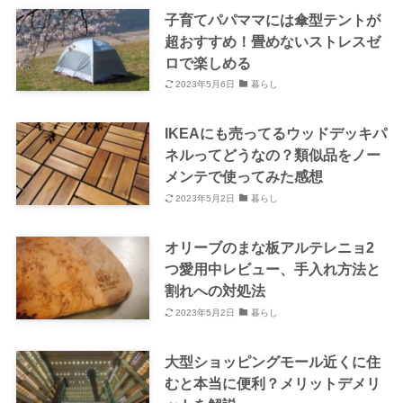
子育てパパママには傘型テントが
超おすすめ！畳めないストレスゼ
ロで楽しめる
2023年5月6日
暮らし
IKEAにも売ってるウッドデッキパ
ネルってどうなの？類似品をノー
メンテで使ってみた感想
2023年5月2日
暮らし
オリーブのまな板アルテレニョ2
つ愛用中レビュー、手入れ方法と
割れへの対処法
2023年5月2日
暮らし
大型ショッピングモール近くに住
むと本当に便利？メリットデメリ